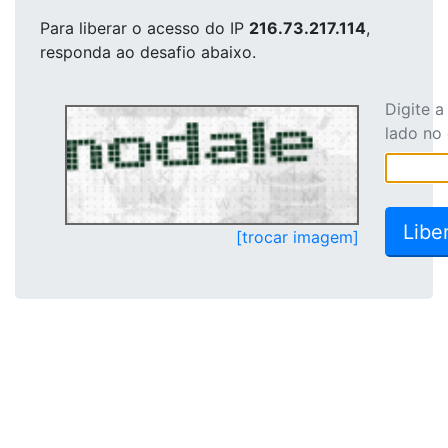
Para liberar o acesso
do IP
216.73.217.114
,
responda ao desafio abaixo.
Digite 
lado no
[trocar imagem]